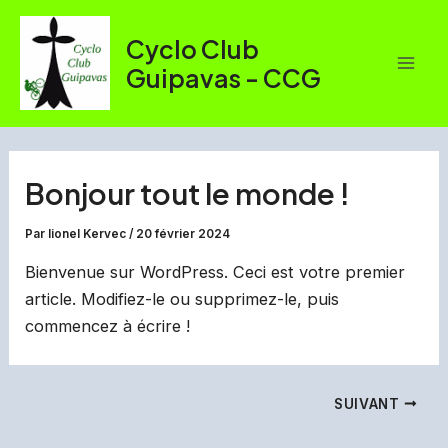
Aller
au
Cyclo Club
contenu
Guipavas - CCG
Mai
Men
Bonjour tout le monde !
Par
lionel Kervec
/
20 février 2024
Bienvenue sur WordPress. Ceci est votre premier
article. Modifiez-le ou supprimez-le, puis
commencez à écrire !
Navigation
SUIVANT
des