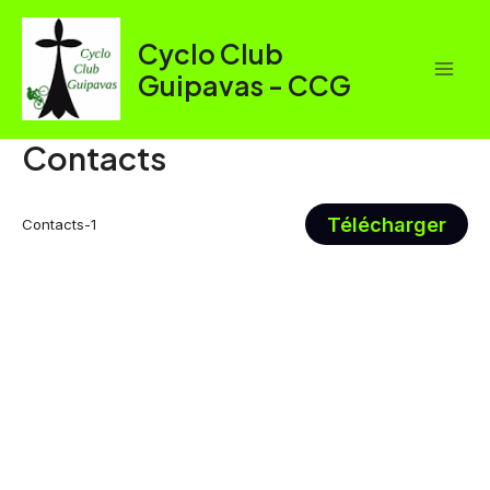
Aller
au
Cyclo Club
contenu
Guipavas - CCG
Mai
Men
Contacts
Télécharger
Contacts-1